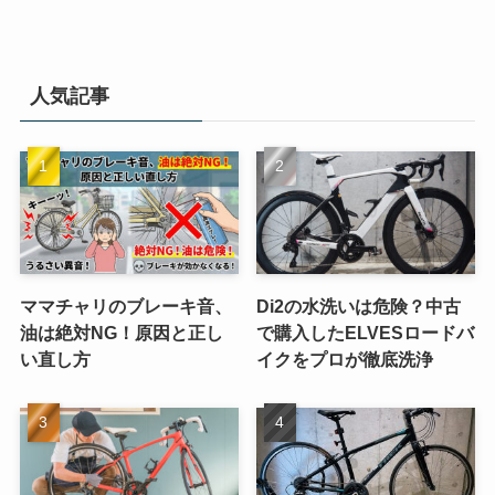
人気記事
ママチャリのブレーキ音、
Di2の水洗いは危険？中古
油は絶対NG！原因と正し
で購入したELVESロードバ
い直し方
イクをプロが徹底洗浄