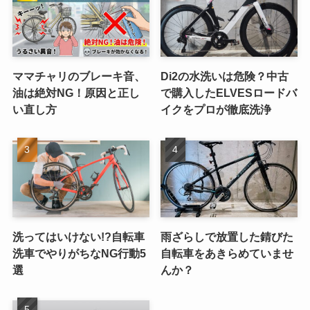
ママチャリのブレーキ音、
Di2の水洗いは危険？中古
油は絶対NG！原因と正し
で購入したELVESロードバ
い直し方
イクをプロが徹底洗浄
洗ってはいけない!?自転車
雨ざらしで放置した錆びた
洗車でやりがちなNG行動5
自転車をあきらめていませ
選
んか？