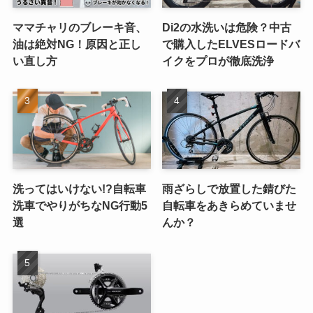
ママチャリのブレーキ音、
Di2の水洗いは危険？中古
油は絶対NG！原因と正し
で購入したELVESロードバ
い直し方
イクをプロが徹底洗浄
洗ってはいけない!?自転車
雨ざらしで放置した錆びた
洗車でやりがちなNG行動5
自転車をあきらめていませ
選
んか？