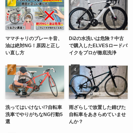
ママチャリのブレーキ音、
Di2の水洗いは危険？中古
油は絶対NG！原因と正し
で購入したELVESロードバ
い直し方
イクをプロが徹底洗浄
洗ってはいけない!?自転車
雨ざらしで放置した錆びた
洗車でやりがちなNG行動5
自転車をあきらめていませ
選
んか？