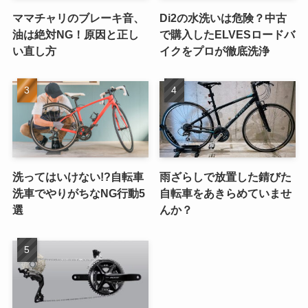
ママチャリのブレーキ音、
Di2の水洗いは危険？中古
油は絶対NG！原因と正し
で購入したELVESロードバ
い直し方
イクをプロが徹底洗浄
洗ってはいけない!?自転車
雨ざらしで放置した錆びた
洗車でやりがちなNG行動5
自転車をあきらめていませ
選
んか？