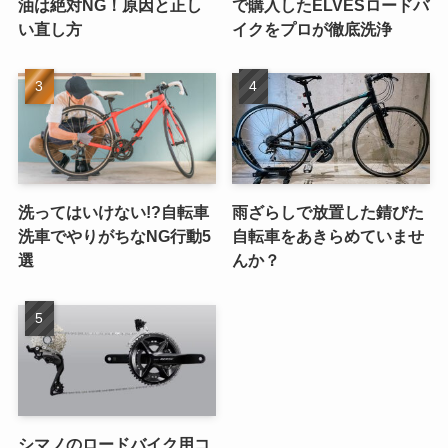
油は絶対NG！原因と正し
で購入したELVESロードバ
い直し方
イクをプロが徹底洗浄
洗ってはいけない!?自転車
雨ざらしで放置した錆びた
洗車でやりがちなNG行動5
自転車をあきらめていませ
選
んか？
シマノのロードバイク用コ