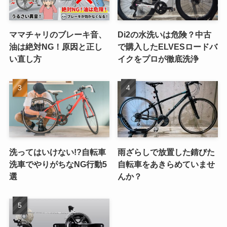
ママチャリのブレーキ音、
Di2の水洗いは危険？中古
油は絶対NG！原因と正し
で購入したELVESロードバ
い直し方
イクをプロが徹底洗浄
洗ってはいけない!?自転車
雨ざらしで放置した錆びた
洗車でやりがちなNG行動5
自転車をあきらめていませ
選
んか？