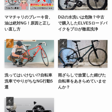
ママチャリのブレーキ音、
Di2の水洗いは危険？中古
油は絶対NG！原因と正し
で購入したELVESロードバ
い直し方
イクをプロが徹底洗浄
洗ってはいけない!?自転車
雨ざらしで放置した錆びた
洗車でやりがちなNG行動5
自転車をあきらめていませ
選
んか？