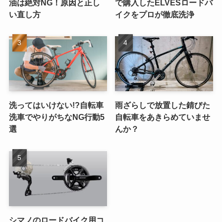
油は絶対NG！原因と正し
で購入したELVESロードバ
い直し方
イクをプロが徹底洗浄
洗ってはいけない!?自転車
雨ざらしで放置した錆びた
洗車でやりがちなNG行動5
自転車をあきらめていませ
選
んか？
シマノのロードバイク用コ