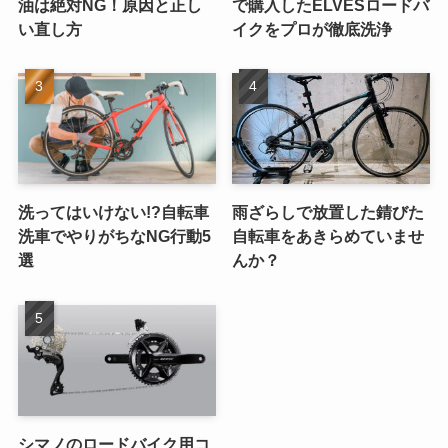
油は絶対NG！原因と正し
で購入したELVESロードバ
い直し方
イクをプロが徹底洗浄
洗ってはいけない!?自転車
雨ざらしで放置した錆びた
洗車でやりがちなNG行動5
自転車をあきらめていませ
選
んか？
シマノのロードバイク用コ