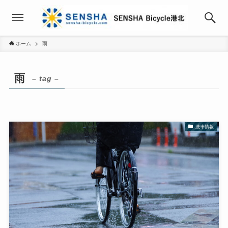
ホーム
雨
雨
– tag –
洗車情報