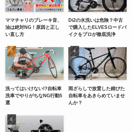
ママチャリのブレーキ音、
Di2の水洗いは危険？中古
油は絶対NG！原因と正し
で購入したELVESロードバ
い直し方
イクをプロが徹底洗浄
洗ってはいけない!?自転車
雨ざらしで放置した錆びた
洗車でやりがちなNG行動5
自転車をあきらめていませ
選
んか？