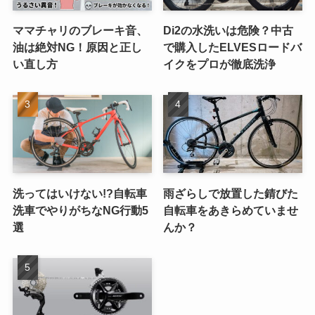
ママチャリのブレーキ音、
Di2の水洗いは危険？中古
油は絶対NG！原因と正し
で購入したELVESロードバ
い直し方
イクをプロが徹底洗浄
洗ってはいけない!?自転車
雨ざらしで放置した錆びた
洗車でやりがちなNG行動5
自転車をあきらめていませ
選
んか？